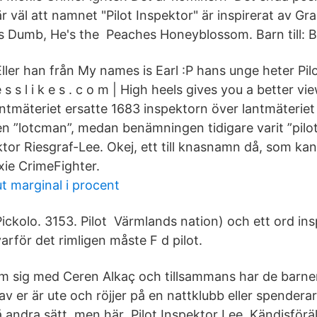
väl att namnet "Pilot Inspektor" är inspirerat av Gra
's Dumb, He's the Peaches Honeyblossom. Barn till: B
Eller han från My names is Earl :P hans unge heter Pilo
 s s l i k e s . c o m | High heels gives you a better v
antmäteriet ersatte 1683 inspektorn över lantmäteriet
”lotcman”, medan benämningen tidigare varit ”pilot
ktor Riesgraf-Lee. Okej, ett till knasnamn då, som kan
ie CrimeFighter.
t marginal i procent
Pickolo. 3153. Pilot Värmlands nation) och ett ord in
varför det rimligen måste F d pilot.
m sig med Ceren Alkaç och tillsammans har de barnen
v er är ute och röjjer på en nattklubb eller spenderar
å andra sätt, men här Pilot Inspektor Lee. Kändisförä