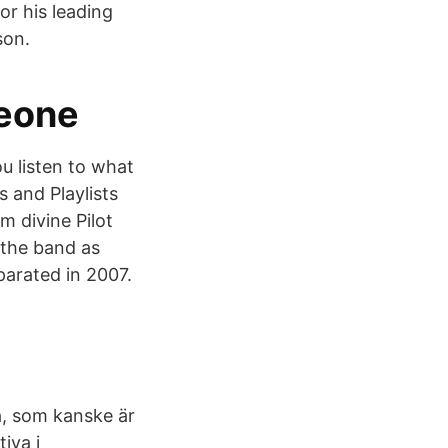
r his leading
son.
Leone
ou listen to what
 and Playlists
m divine Pilot
 the band as
parated in 2007.
å, som kanske är
iva i