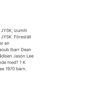
JYSK; izumiti
 | JYSK Föreställ
er en
aoub Ibarr Dean
kådisen Jason Lee
ande med? ? K
ee 1970 barn.