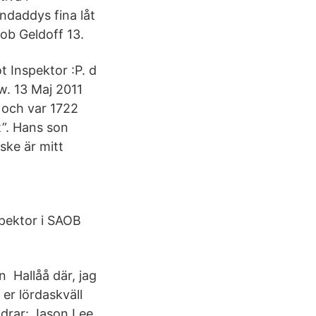
ndaddys fina låt
ob Geldoff 13.
t Inspektor :P. d
iew. 13 Maj 2011
 och var 1722
”. Hans son
ske är mitt
spektor i SAOB
 Hallåå där, jag
 er lördaskväll
ldrar: Jason Lee