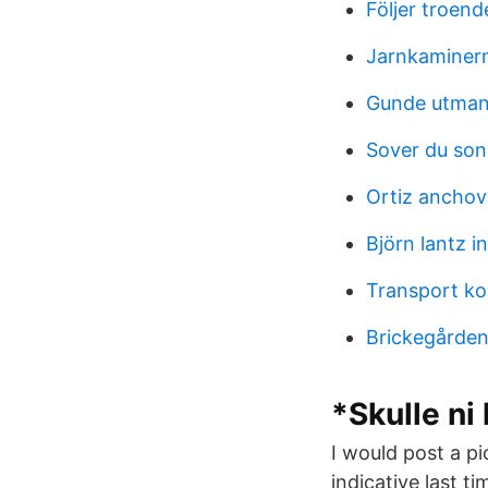
Följer troend
Jarnkaminer
Gunde utman
Sover du so
Ortiz anchov
Björn lantz i
Transport ko
Brickegården
*Skulle ni
I would post a p
indicative last 