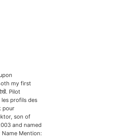
 upon
Both my first
ें. Pilot
r les profils des
k pour
ktor, son of
r 2003 and named
by Name Mention: