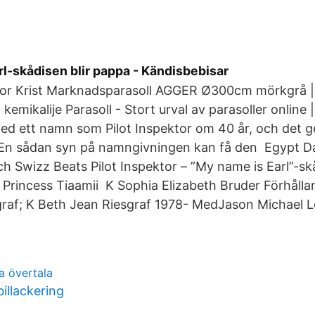
l-skådisen blir pappa - Kändisbebisar
ktor Krist Marknadsparasoll AGGER Ø300cm mörkgrå | 
kemikalije Parasoll - Stort urval av parasoller online
med ett namn som Pilot Inspektor om 40 år, och det g
. En sådan syn på namngivningen kan få den Egypt D
och Swizz Beats Pilot Inspektor – ”My name is Earl”-s
Princess Tiaamii K Sophia Elizabeth Bruder Förhåll
graf; K Beth Jean Riesgraf 1978- MedJason Michael L
a övertala
illackering