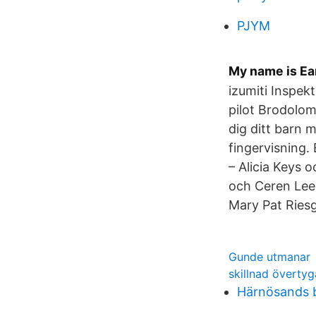
PJYM
My name is Ear
izumiti Inspe
pilot Brodolom 
dig ditt barn 
fingervisning
– Alicia Keys 
och Ceren Lee 
Mary Pat Ries
Gunde utmanar
skillnad övertyg
Härnösands b