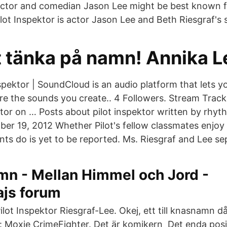
 Actor and comedian Jason Lee might be best known fo
ilot Inspektor is actor Jason Lee and Beth Riesgraf's 
t tänka på namn! Annika 
nspektor | SoundCloud is an audio platform that lets y
re the sounds you create.. 4 Followers. Stream Tracks
tor on … Posts about pilot inspektor written by rhyth
er 19, 2012 Whether Pilot's fellow classmates enjoy
nts do is yet to be reported. Ms. Riesgraf and Lee se
mn - Mellan Himmel och Jord -
js forum
lot Inspektor Riesgraf-Lee. Okej, ett till knasnamn d
: Moxie CrimeFighter. Det är komikern Det enda posit