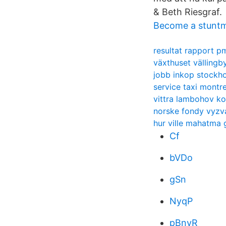
& Beth Riesgraf.
Become a stunt
resultat rapport p
växthuset vällingb
jobb inkop stockh
service taxi montre
vittra lambohov ko
norske fondy vyzv
hur ville mahatma g
Cf
bVDo
gSn
NyqP
pBnyR