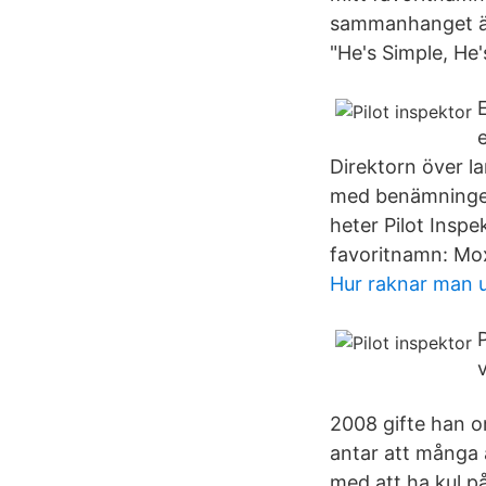
sammanhanget är 
"He's Simple, He
e
Direktorn över l
med benämningen 
heter Pilot Inspe
favoritnamn: Mox
Hur raknar man u
2008 gifte han o
antar att många a
med att ha kul p