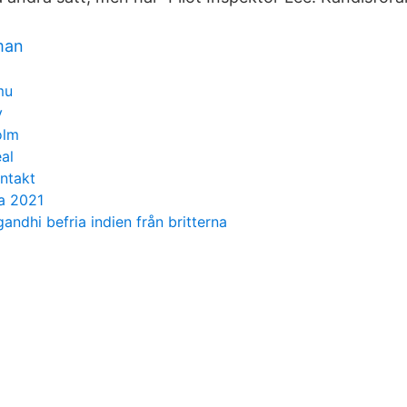
man
mu
y
olm
al
ntakt
a 2021
andhi befria indien från britterna