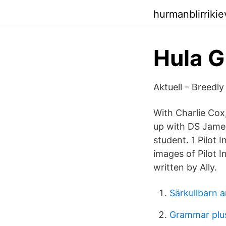
hurmanblirriki
Hula G
Aktuell – Breedly
With Charlie Cox
up with DS Jame
student. 1 Pilot 
images of Pilot 
written by Ally.
Särkullbarn ar
Grammar plus