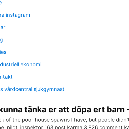
e
na instagram
ar
ng
ies
ndustriell ekonomi
ntakt
s vårdcentral sjukgymnast
 kunna tänka er att döpa ert barn -
ick of the poor house spawns I have, but people didn'
time. pilot_inspektor 163 post karma 3,826 comment 