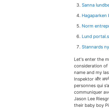
Sanna lundb
Hagaparken 
Norm entrep
Lund portal.
Stannards n
Let's enter the 
consideration of w
name and my last na
Inspektor और अपने अ
personnes qui s’
communiquer avec
Jason Lee Riesgr
their baby boy P