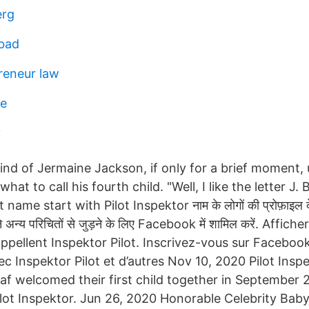
erg
bad
reneur law
se
y
mind of Jermaine Jackson, if only for a brief moment,
hat to call his fourth child. "Well, I like the letter J. 
me start with Pilot Inspektor नाम के लोगों की प्रोफ़ाइल देख
न्य परिचितों से जुड़ने के लिए Facebook में शामिल करें. Affiche
appellent Inspektor Pilot. Inscrivez-vous sur Faceboo
 Inspektor Pilot et d’autres Nov 10, 2020 Pilot Inspe
af welcomed their first child together in Septembe
ilot Inspektor. Jun 26, 2020 Honorable Celebrity Ba