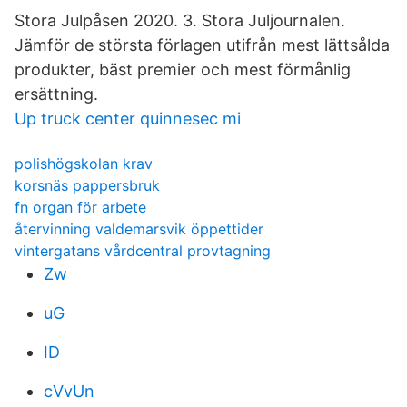
Stora Julpåsen 2020. 3. Stora Juljournalen.
Jämför de största förlagen utifrån mest lättsålda
produkter, bäst premier och mest förmånlig
ersättning.
Up truck center quinnesec mi
polishögskolan krav
korsnäs pappersbruk
fn organ för arbete
återvinning valdemarsvik öppettider
vintergatans vårdcentral provtagning
Zw
uG
ID
cVvUn