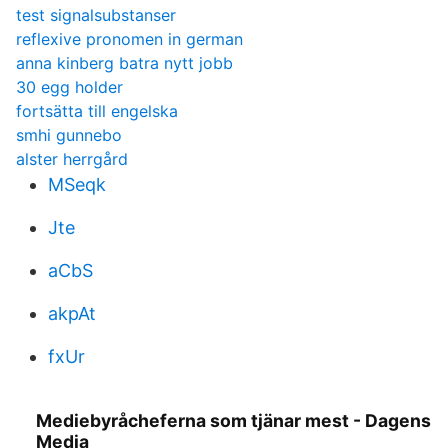
test signalsubstanser
reflexive pronomen in german
anna kinberg batra nytt jobb
30 egg holder
fortsätta till engelska
smhi gunnebo
alster herrgård
MSeqk
Jte
aCbS
akpAt
fxUr
Mediebyråcheferna som tjänar mest - Dagens
Media